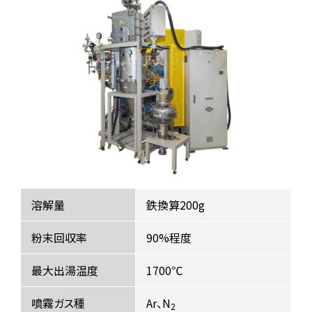
溶解量
鉄換算200g
粉末回収率
90%程度
最大出湯温度
1700℃
噴霧ガス種
Ar、N
2