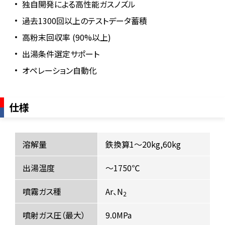
独自開発による高性能ガスノズル
過去1300回以上のテストデータ蓄積
高粉末回収率 (90%以上)
出湯条件選定サポート
オペレーション自動化
仕様
溶解量
鉄換算1～20kg,60kg
出湯温度
～1750℃
噴霧ガス種
Ar、N
2
噴射ガス圧（最大）
9.0MPa