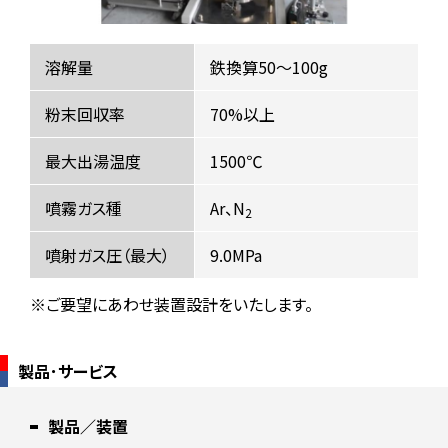
溶解量
鉄換算50～100g
粉末回収率
70%以上
最大出湯温度
1500℃
噴霧ガス種
Ar、N
2
噴射ガス圧（最大）
9.0MPa
※ご要望にあわせ装置設計をいたします。
製品･サービス
製品／装置