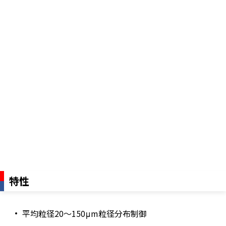
特性
平均粒径20～150μm粒径分布制御